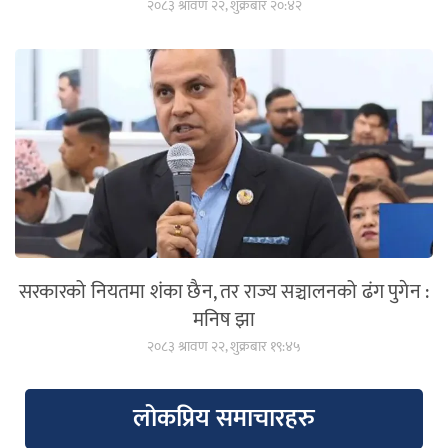
२०८३ श्रावण २२, शुक्रबार २०:४२
सरकारको नियतमा शंका छैन, तर राज्य सञ्चालनको ढंग पुगेन :
मनिष झा
२०८३ श्रावण २२, शुक्रबार १९:४५
लोकप्रिय समाचारहरु