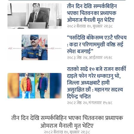
तीन दिन देखि सम्पर्कबिहिन
भएका चितवनका प्रध्यापक
ओमराज मैनाली मृत भेटिए
२०८२ बैशाख १०, बुधबार २१:३८
“पर्सादेखि बाँकेसम्म एउटै परिचय
: कडा र परिणाममुखी वरिष्ठ सई
रमेश बजगाई”
२०८३ जेष्ठ २४, आईतवार ०९:१८
रातको साढे १० बजे राजन कार्की
दाइले फोन गरेर धम्काउनु भो,
जिल्ला अध्यक्षबाटै हामी
असुरक्षित छौं : महानगर सदस्य
दिपेन्द्र पन्डित
२०८२ जेष्ठ २०, मंगलवार १५:४८
तीन दिन देखि सम्पर्कबिहिन भएका चितवनका प्रध्यापक
ओमराज मैनाली मृत भेटिए
२०८२ बैशाख १०, बुधबार २१:३८