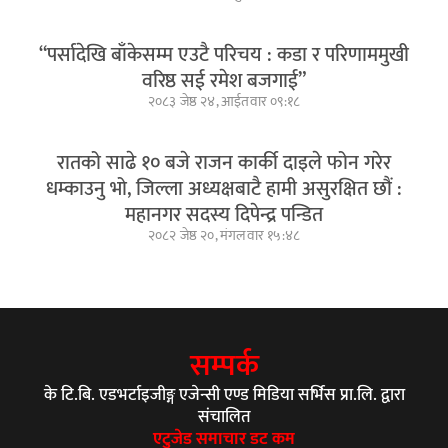
“पर्सादेखि बाँकेसम्म एउटै परिचय : कडा र परिणाममुखी
वरिष्ठ सई रमेश बजगाई”
२०८३ जेष्ठ २४, आईतवार ०९:१८
रातको साढे १० बजे राजन कार्की दाइले फोन गरेर
धम्काउनु भो, जिल्ला अध्यक्षबाटै हामी असुरक्षित छौं :
महानगर सदस्य दिपेन्द्र पन्डित
२०८२ जेष्ठ २०, मंगलवार १५:४८
सम्पर्क
के टि.बि. एडभर्टाइजीङ्ग एजेन्सी एण्ड मिडिया सर्भिस प्रा.लि. द्वारा
संचालित
एटुजेड समाचार डट कम