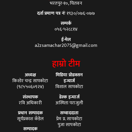
भरतपुर-१०, चितवन
दर्ता प्रमाण पत्र नंः
१९३०/०७६-०७७
सम्पर्क
०५६-५२८८१४
ई-मेल
a2zsamachar2075@gmail.com
हाम्रो टीम
अध्यक्ष
मिडिया प्रोडक्सन
किशोर चन्द्र सापकोटा
इन्चार्ज
(९८५५०६०९२४)
विशाल सापकोटा
संस्थापक
डेस्क इन्चार्ज
रवि अधिकारी
अस्मिता पराजुली
प्रधान सम्पादक
सम्वाददाता
सूर्यप्रकाश कँडेल
प्रेम प्र. सापकोटा
पुजा सापकोटा
सम्पादक