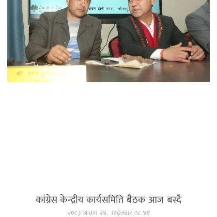
कांग्रेस केन्द्रीय कार्यसमिति बैठक आज बस्दै
२०८३ श्रावण २४, आईतवार ०८:४१