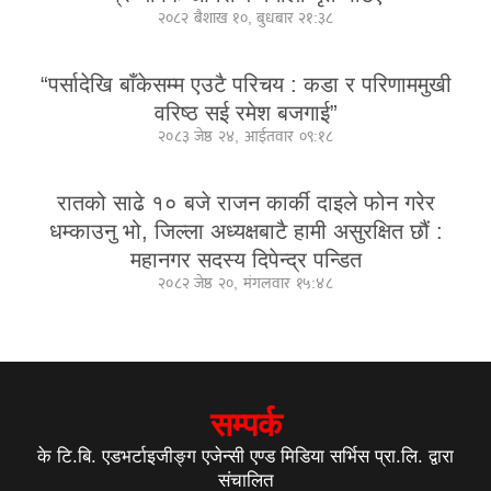
२०८२ बैशाख १०, बुधबार २१:३८
“पर्सादेखि बाँकेसम्म एउटै परिचय : कडा र परिणाममुखी
वरिष्ठ सई रमेश बजगाई”
२०८३ जेष्ठ २४, आईतवार ०९:१८
रातको साढे १० बजे राजन कार्की दाइले फोन गरेर
धम्काउनु भो, जिल्ला अध्यक्षबाटै हामी असुरक्षित छौं :
महानगर सदस्य दिपेन्द्र पन्डित
२०८२ जेष्ठ २०, मंगलवार १५:४८
सम्पर्क
के टि.बि. एडभर्टाइजीङ्ग एजेन्सी एण्ड मिडिया सर्भिस प्रा.लि. द्वारा
संचालित