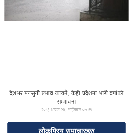
देशभर मनसुनी प्रभाव कायमै, केही प्रदेशमा भारी वर्षाको
सम्भावना
२०८३ श्रावण २४, आईतवार ०७:१९
लोकप्रिय समाचारहरु