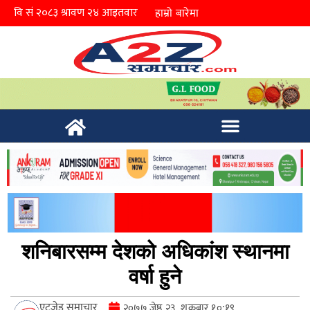
हाम्रो बारेमा
शनिबारसम्म देशको अधिकांश स्थानमा
वर्षा हुने
एटुजेड समाचार
२०७७ जेष्ठ २३, शुक्रबार १०:१९