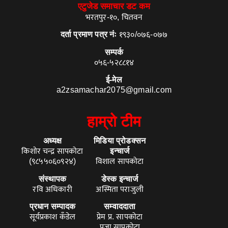
एटुजेड समाचार डट कम
भरतपुर-१०, चितवन
दर्ता प्रमाण पत्र नंः
१९३०/०७६-०७७
सम्पर्क
०५६-५२८८१४
ई-मेल
a2zsamachar2075@gmail.com
हाम्रो टीम
अध्यक्ष
मिडिया प्रोडक्सन
किशोर चन्द्र सापकोटा
इन्चार्ज
(९८५५०६०९२४)
विशाल सापकोटा
संस्थापक
डेस्क इन्चार्ज
रवि अधिकारी
अस्मिता पराजुली
प्रधान सम्पादक
सम्वाददाता
सूर्यप्रकाश कँडेल
प्रेम प्र. सापकोटा
पुजा सापकोटा