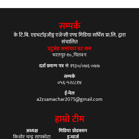
सम्पर्क
के टि.बि. एडभर्टाइजीङ्ग एजेन्सी एण्ड मिडिया सर्भिस प्रा.लि. द्वारा
संचालित
एटुजेड समाचार डट कम
भरतपुर-१०, चितवन
दर्ता प्रमाण पत्र नंः
१९३०/०७६-०७७
सम्पर्क
०५६-५२८८१४
ई-मेल
a2zsamachar2075@gmail.com
हाम्रो टीम
अध्यक्ष
मिडिया प्रोडक्सन
किशोर चन्द्र सापकोटा
इन्चार्ज