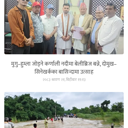
मुगु–हुम्ला जोड्ने कर्णाली नदीमा बेलीब्रिज बन्ने, दोमुख–
सिनेखर्कका बासिन्दामा उत्साह
२०८३ श्रावण २१, बिहीबार ११:१३