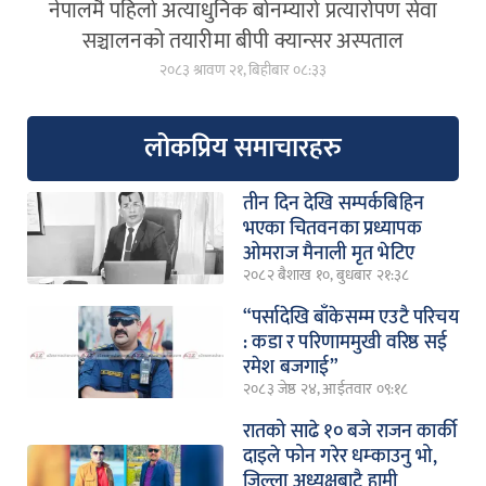
नेपालमै पहिलो अत्याधुनिक बोनम्यारो प्रत्यारोपण सेवा
सञ्चालनको तयारीमा बीपी क्यान्सर अस्पताल
२०८३ श्रावण २१, बिहीबार ०८:३३
लोकप्रिय समाचारहरु
तीन दिन देखि सम्पर्कबिहिन
भएका चितवनका प्रध्यापक
ओमराज मैनाली मृत भेटिए
२०८२ बैशाख १०, बुधबार २१:३८
“पर्सादेखि बाँकेसम्म एउटै परिचय
: कडा र परिणाममुखी वरिष्ठ सई
रमेश बजगाई”
२०८३ जेष्ठ २४, आईतवार ०९:१८
रातको साढे १० बजे राजन कार्की
दाइले फोन गरेर धम्काउनु भो,
जिल्ला अध्यक्षबाटै हामी