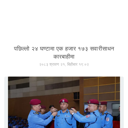
पछिल्लो २४ घण्टामा एक हजार १७३ सवारीसाधन
कारबाहीमा
२०८३ श्रावण २१, बिहीबार १९:०२