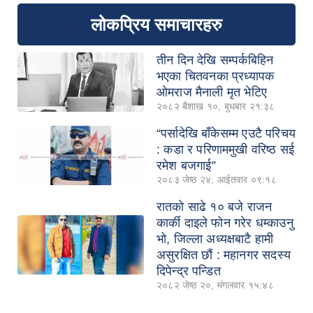
लोकप्रिय समाचारहरु
तीन दिन देखि सम्पर्कबिहिन
भएका चितवनका प्रध्यापक
ओमराज मैनाली मृत भेटिए
२०८२ बैशाख १०, बुधबार २१:३८
“पर्सादेखि बाँकेसम्म एउटै परिचय
: कडा र परिणाममुखी वरिष्ठ सई
रमेश बजगाई”
२०८३ जेष्ठ २४, आईतवार ०९:१८
रातको साढे १० बजे राजन
कार्की दाइले फोन गरेर धम्काउनु
भो, जिल्ला अध्यक्षबाटै हामी
असुरक्षित छौं : महानगर सदस्य
दिपेन्द्र पन्डित
२०८२ जेष्ठ २०, मंगलवार १५:४८