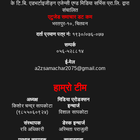
के टि.बि. एडभर्टाइजीङ्ग एजेन्सी एण्ड मिडिया सर्भिस प्रा.लि. द्वारा
संचालित
एटुजेड समाचार डट कम
भरतपुर-१०, चितवन
दर्ता प्रमाण पत्र नंः
१९३०/०७६-०७७
सम्पर्क
०५६-५२८८१४
ई-मेल
a2zsamachar2075@gmail.com
हाम्रो टीम
अध्यक्ष
मिडिया प्रोडक्सन
किशोर चन्द्र सापकोटा
इन्चार्ज
(९८५५०६०९२४)
विशाल सापकोटा
संस्थापक
डेस्क इन्चार्ज
रवि अधिकारी
अस्मिता पराजुली
प्रधान सम्पादक
सम्वाददाता