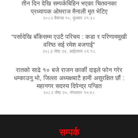
तीन दिन देखि सम्पर्कबिहिन भएका चितवनका
प्रध्यापक ओमराज मैनाली मृत भेटिए
२०८२ बैशाख १०, बुधबार २१:३८
“पर्सादेखि बाँकेसम्म एउटै परिचय : कडा र परिणाममुखी
वरिष्ठ सई रमेश बजगाई”
२०८३ जेष्ठ २४, आईतवार ०९:१८
रातको साढे १० बजे राजन कार्की दाइले फोन गरेर
धम्काउनु भो, जिल्ला अध्यक्षबाटै हामी असुरक्षित छौं :
महानगर सदस्य दिपेन्द्र पन्डित
२०८२ जेष्ठ २०, मंगलवार १५:४८
सम्पर्क