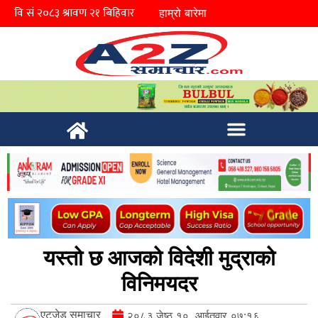
हाम्रो बारेमा
यस्तो छ आजको विदेशी मुद्राको
विनिमयदर
एटुजेड समाचार
२०८३ जेष्ठ १०, आईतवार ०७:१६