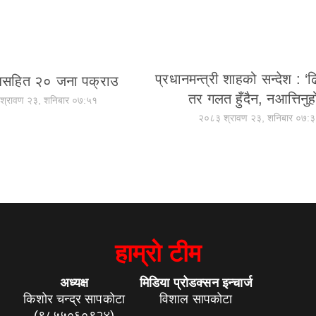
प्रधानमन्त्री शाहको सन्देश : ‘
सहित २० जना पक्राउ
तर गलत हुँदैन, नआत्तिनुहो
श्रावण २३, शनिबार ०७:५१
२०८३ श्रावण २३, शनिबार ०७:
हाम्रो टीम
अध्यक्ष
मिडिया प्रोडक्सन इन्चार्ज
किशोर चन्द्र सापकोटा
विशाल सापकोटा
(९८५५०६०९२४)