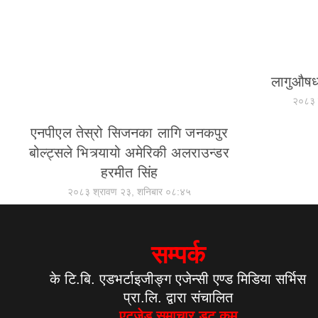
लागुऔषध
२०८३ 
एनपीएल तेस्रो सिजनका लागि जनकपुर
बोल्ट्सले भित्र्यायो अमेरिकी अलराउन्डर
हरमीत सिंह
२०८३ श्रावण २३, शनिबार ०८:४५
सम्पर्क
के टि.बि. एडभर्टाइजीङ्ग एजेन्सी एण्ड मिडिया सर्भिस
प्रा.लि. द्वारा संचालित
एटुजेड समाचार डट कम