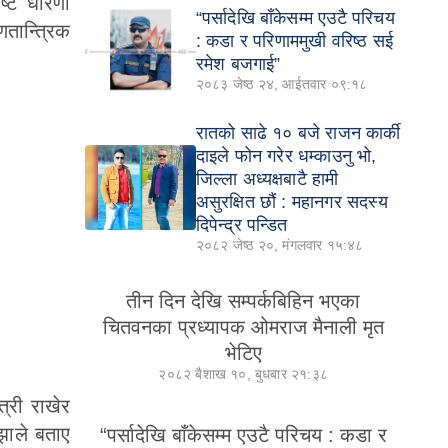
ष्ट धारणा
“पर्सादेखि बाँकेसम्म एउटै परिचय
तान्त्रिक
: कडा र परिणाममुखी वरिष्ठ सई
रमेश बजगाई”
२०८३ जेष्ठ २४, आईतवार ०९:१८
रातको साढे १० बजे राजन कार्की
दाइले फोन गरेर धम्काउनु भो,
जिल्ला अध्यक्षबाटै हामी
असुरक्षित छौं : महानगर सदस्य
दिपेन्द्र पन्डित
२०८२ जेष्ठ २०, मंगलवार १५:४८
तीन दिन देखि सम्पर्कबिहिन भएका
चितवनका प्रध्यापक ओमराज मैनाली मृत
भेटिए
२०८२ बैशाख १०, बुधबार २१:३८
्री राखेर
 झाले बताए
“पर्सादेखि बाँकेसम्म एउटै परिचय : कडा र