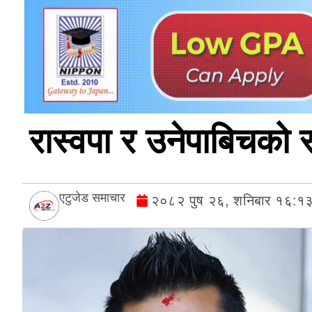
रास्वपा र उनेपाबिचको स
एटुजेड समाचार
२०८२ पुष २६, शनिबार १६:१