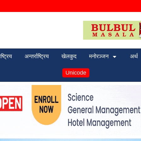
ाष्ट्रिय
अन्तर्राष्ट्रिय
खेलकुद
मनोरञ्जन
अर्थ
Unicode