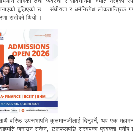
 अभियान लागेको तथा व्यवस्था र संविधानमा विमति नरहेको स्प
ाएको बुझिएको छ । संघीयता र धर्मनिरपेक्ष लोकतान्त्रिक गण
धारणा राखेको थियो ।
ाथै वरिष्ठ उपसभापति कुलमानजीलाई दिनुपर्ने, थप एक महामन्त
स्वपाले सहमति जनाउन सकेन,’ छलफलपछि रास्वपका प्रवक्ता मनीष