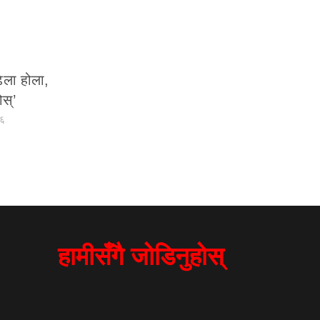
ढिला होला,
स्’
३६
हामीसँगै जोडिनुहोस्