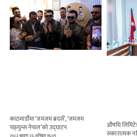
काठमाडौंमा ‘जमजम ब्रदर्स’, ‘जमजम
औषधि लिमिटेड
पफ्र्युम्स नेपाल’को उद्घाटन
सकारात्मक न
२०८३ श्रावण २३, शनिबार १६:०९