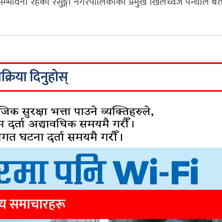
 सम्भावना रहेको रेसुङ्गा नगरपालिकाका प्रमुख खिलध्वज पन्थीले ब
िक्रिया दिनुहोस्
्य समाचारहरू