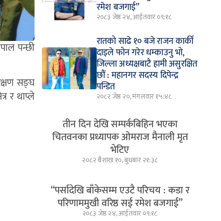
रमेश बजगाई”
२०८३ जेष्ठ २४, आईतवार ०९:१८
रातको साढे १० बजे राजन कार्की
ेपाल पन्छी
दाइले फोन गरेर धम्काउनु भो,
जिल्ला अध्यक्षबाटै हामी असुरक्षित
छौं : महानगर सदस्य दिपेन्द्र
ंरक्षण सङ्घ
पन्डित
्र र थाप्ले
२०८२ जेष्ठ २०, मंगलवार १५:४८
तीन दिन देखि सम्पर्कबिहिन भएका
चितवनका प्रध्यापक ओमराज मैनाली मृत
भेटिए
२०८२ बैशाख १०, बुधबार २१:३८
“पर्सादेखि बाँकेसम्म एउटै परिचय : कडा र
परिणाममुखी वरिष्ठ सई रमेश बजगाई”
२०८३ जेष्ठ २४, आईतवार ०९:१८