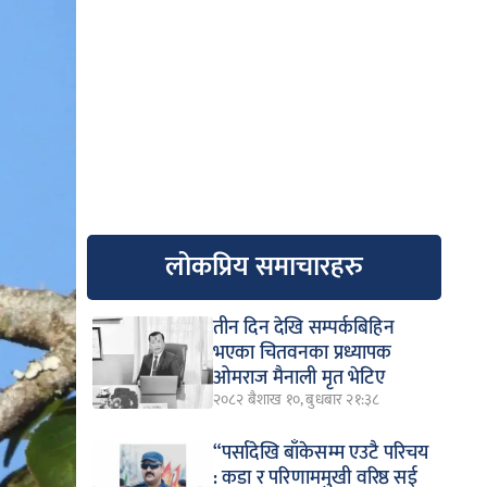
लोकप्रिय समाचारहरु
तीन दिन देखि सम्पर्कबिहिन
भएका चितवनका प्रध्यापक
ओमराज मैनाली मृत भेटिए
२०८२ बैशाख १०, बुधबार २१:३८
“पर्सादेखि बाँकेसम्म एउटै परिचय
: कडा र परिणाममुखी वरिष्ठ सई