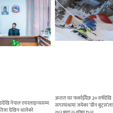
अन्ततः घर फर्काइँदैछ ३० वर्षदेखि
देखि नेपाल एयरलाइन्ससम्म
सगरमाथामा जमेका ‘ग्रीन बुट्स’ल
तिजा देखिन थालेको
२०८३ श्रावण २३, शनिबार १५:३२