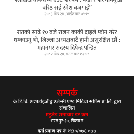
वरिष्ठ सई रमेश बजगाई”
२०८३ जेष्ठ २४, आईतवार ०९:१८
रातको साढे १० बजे राजन कार्की दाइले फोन गरेर
धम्काउनु भो, जिल्ला अध्यक्षबाटै हामी असुरक्षित छौं :
महानगर सदस्य दिपेन्द्र पन्डित
२०८२ जेष्ठ २०, मंगलवार १५:४८
सम्पर्क
के टि.बि. एडभर्टाइजीङ्ग एजेन्सी एण्ड मिडिया सर्भिस प्रा.लि. द्वारा
संचालित
एटुजेड समाचार डट कम
भरतपुर-१०, चितवन
दर्ता प्रमाण पत्र नंः
१९३०/०७६-०७७