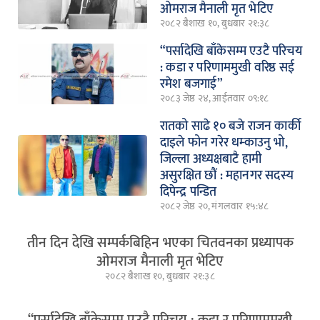
ओमराज मैनाली मृत भेटिए
२०८२ बैशाख १०, बुधबार २१:३८
“पर्सादेखि बाँकेसम्म एउटै परिचय
: कडा र परिणाममुखी वरिष्ठ सई
रमेश बजगाई”
२०८३ जेष्ठ २४, आईतवार ०९:१८
रातको साढे १० बजे राजन कार्की
दाइले फोन गरेर धम्काउनु भो,
जिल्ला अध्यक्षबाटै हामी
असुरक्षित छौं : महानगर सदस्य
दिपेन्द्र पन्डित
२०८२ जेष्ठ २०, मंगलवार १५:४८
तीन दिन देखि सम्पर्कबिहिन भएका चितवनका प्रध्यापक
ओमराज मैनाली मृत भेटिए
२०८२ बैशाख १०, बुधबार २१:३८
“पर्सादेखि बाँकेसम्म एउटै परिचय : कडा र परिणाममुखी