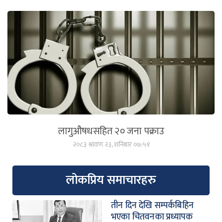
लागुऔषधसहित २० जना पक्राउ
२०८३ श्रावण २३, शनिबार ०७:५१
लोकप्रिय समाचारहरु
तीन दिन देखि सम्पर्कबिहिन
भएका चितवनका प्रध्यापक