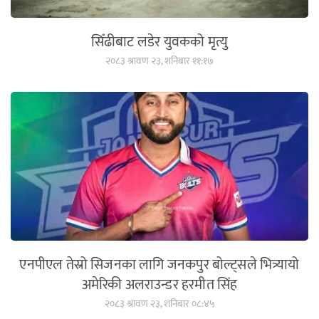
सिँढीबाट लडेर युवकको मृत्यु
२०८३ श्रावण २३, शनिबार ११:१७
एनपीएल तेस्रो सिजनका लागि जनकपुर बोल्ट्सले भित्र्यायो
अमेरिकी अलराउन्डर हरमीत सिंह
२०८३ श्रावण २३, शनिबार ०८:४५