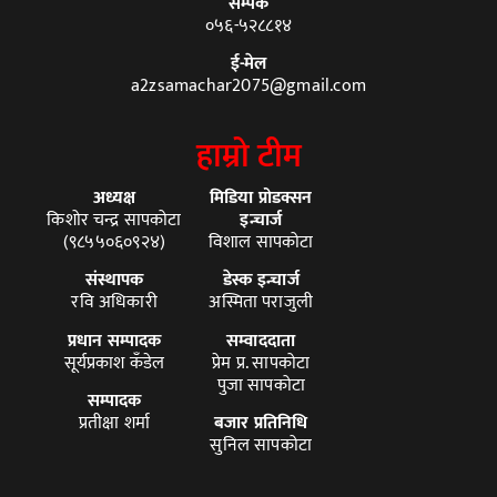
सम्पर्क
०५६-५२८८१४
ई-मेल
a2zsamachar2075@gmail.com
हाम्रो टीम
अध्यक्ष
मिडिया प्रोडक्सन
किशोर चन्द्र सापकोटा
इन्चार्ज
(९८५५०६०९२४)
विशाल सापकोटा
संस्थापक
डेस्क इन्चार्ज
रवि अधिकारी
अस्मिता पराजुली
प्रधान सम्पादक
सम्वाददाता
सूर्यप्रकाश कँडेल
प्रेम प्र. सापकोटा
पुजा सापकोटा
सम्पादक
प्रतीक्षा शर्मा
बजार प्रतिनिधि
सुनिल सापकोटा