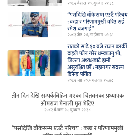
२०८२ बैशाख १०, बुधबार २१:३८
“पर्सादेखि बाँकेसम्म एउटै परिचय
: कडा र परिणाममुखी वरिष्ठ सई
रमेश बजगाई”
२०८३ जेष्ठ २४, आईतवार ०९:१८
रातको साढे १० बजे राजन कार्की
दाइले फोन गरेर धम्काउनु भो,
जिल्ला अध्यक्षबाटै हामी
असुरक्षित छौं : महानगर सदस्य
दिपेन्द्र पन्डित
२०८२ जेष्ठ २०, मंगलवार १५:४८
तीन दिन देखि सम्पर्कबिहिन भएका चितवनका प्रध्यापक
ओमराज मैनाली मृत भेटिए
२०८२ बैशाख १०, बुधबार २१:३८
“पर्सादेखि बाँकेसम्म एउटै परिचय : कडा र परिणाममुखी