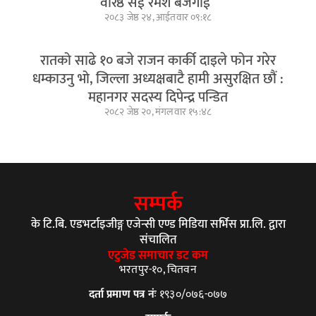
वरिष्ठ सई रमेश बजगाई”
२०८३ जेष्ठ २४, आईतवार ०९:१८
रातको साढे १० बजे राजन कार्की दाइले फोन गरेर
धम्काउनु भो, जिल्ला अध्यक्षबाटै हामी असुरक्षित छौं :
महानगर सदस्य दिपेन्द्र पन्डित
२०८२ जेष्ठ २०, मंगलवार १५:४८
सम्पर्क
के टि.बि. एडभर्टाइजीङ्ग एजेन्सी एण्ड मिडिया सर्भिस प्रा.लि. द्वारा
संचालित
एटुजेड समाचार डट कम
भरतपुर-१०, चितवन
दर्ता प्रमाण पत्र नंः
१९३०/०७६-०७७