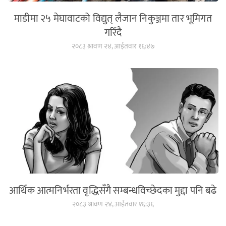
माडीमा २५ मेघावाटको विद्युत् लैजान निकुञ्जमा तार भूमिगत
गरिँदै
२०८३ श्रावण २४, आईतवार १६:४७
आर्थिक आत्मनिर्भरता वृद्धिसँगै सम्बन्धविच्छेदका मुद्दा पनि बढे
२०८३ श्रावण २४, आईतवार १६:३६