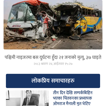
पश्चिमी नाइजरमा बस दुर्घटना हुँदा २१ जनाको मृत्यु, ३७ घाइते
२०८३ श्रावण २४, आईतवार १५:२७
लोकप्रिय समाचारहरु
तीन दिन देखि सम्पर्कबिहिन
भएका चितवनका प्रध्यापक
ओमराज मैनाली मृत भेटिए