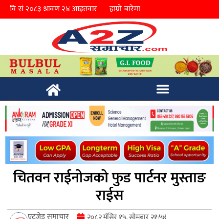
हाम्रो बारेमा
चितवन राईनोजको फुड पार्टनर मुस्ताङ
राईस
एटुजेड समाचार
२०८२ मंसिर १५, सोमबार २१:५४