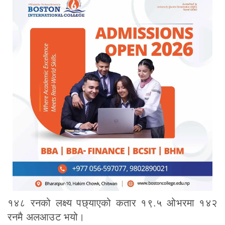
१४८ रनको लक्ष्य पछ्याएको कतार १९.५ ओभरमा १४२
रनमै अलआउट भयो।