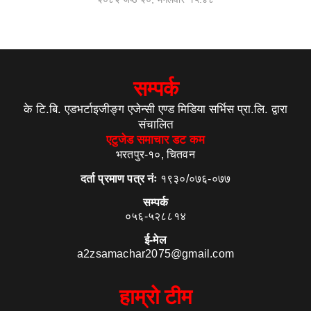
सम्पर्क
के टि.बि. एडभर्टाइजीङ्ग एजेन्सी एण्ड मिडिया सर्भिस प्रा.लि. द्वारा
संचालित
एटुजेड समाचार डट कम
भरतपुर-१०, चितवन
दर्ता प्रमाण पत्र नंः
१९३०/०७६-०७७
सम्पर्क
०५६-५२८८१४
ई-मेल
a2zsamachar2075@gmail.com
हाम्रो टीम