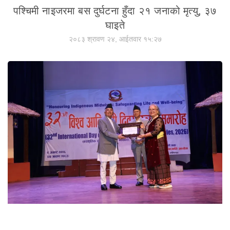
पश्चिमी नाइजरमा बस दुर्घटना हुँदा २१ जनाको मृत्यु, ३७
घाइते
२०८३ श्रावण २४, आईतवार १५:२७