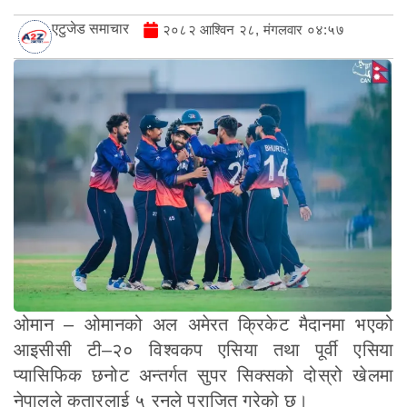
एटुजेड समाचार
२०८२ आश्विन २८, मंगलवार ०४:५७
ओमान – ओमानको अल अमेरत क्रिकेट मैदानमा भएको
आइसीसी टी–२० विश्वकप एसिया तथा पूर्वी एसिया
प्यासिफिक छनोट अन्तर्गत सुपर सिक्सको दोस्रो खेलमा
नेपालले कतारलाई ५ रनले पराजित गरेको छ।