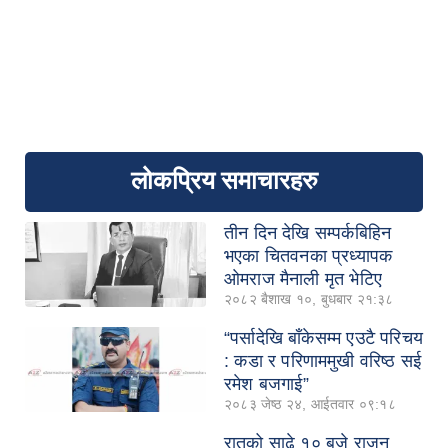
लोकप्रिय समाचारहरु
तीन दिन देखि सम्पर्कबिहिन
भएका चितवनका प्रध्यापक
ओमराज मैनाली मृत भेटिए
२०८२ बैशाख १०, बुधबार २१:३८
“पर्सादेखि बाँकेसम्म एउटै परिचय
: कडा र परिणाममुखी वरिष्ठ सई
रमेश बजगाई”
२०८३ जेष्ठ २४, आईतवार ०९:१८
रातको साढे १० बजे राजन