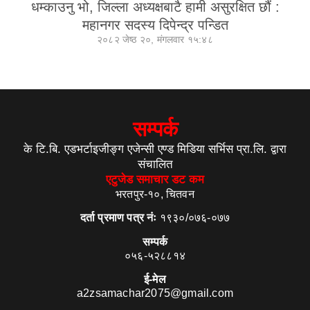
धम्काउनु भो, जिल्ला अध्यक्षबाटै हामी असुरक्षित छौं :
महानगर सदस्य दिपेन्द्र पन्डित
२०८२ जेष्ठ २०, मंगलवार १५:४८
सम्पर्क
के टि.बि. एडभर्टाइजीङ्ग एजेन्सी एण्ड मिडिया सर्भिस प्रा.लि. द्वारा
संचालित
एटुजेड समाचार डट कम
भरतपुर-१०, चितवन
दर्ता प्रमाण पत्र नंः
१९३०/०७६-०७७
सम्पर्क
०५६-५२८८१४
ई-मेल
a2zsamachar2075@gmail.com