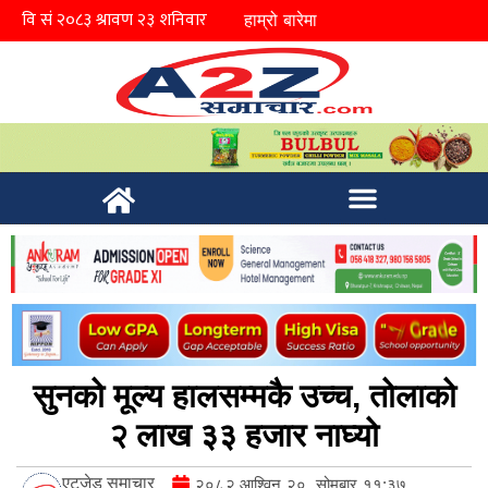
हाम्रो बारेमा
सुनको मूल्य हालसम्मकै उच्च, तोलाको
२ लाख ३३ हजार नाघ्यो
एटुजेड समाचार
२०८२ आश्विन २०, सोमबार ११:३७