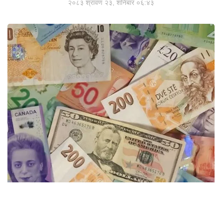
२०८३ श्रावण २३, शनिबार ०६:४३