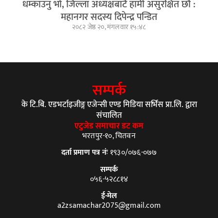
धम्काउनु भो, जिल्ला अध्यक्षबाटै हामी असुरक्षित छौं :
महानगर सदस्य दिपेन्द्र पन्डित
२०८२ जेष्ठ २०, मंगलवार १५:४८
सम्पर्क
के टि.बि. एडभर्टाइजीङ्ग एजेन्सी एण्ड मिडिया सर्भिस प्रा.लि. द्वारा
संचालित
एटुजेड समाचार डट कम
भरतपुर-१०, चितवन
दर्ता प्रमाण पत्र नंः
१९३०/०७६-०७७
सम्पर्क
०५६-५२८८१४
ई-मेल
a2zsamachar2075@gmail.com