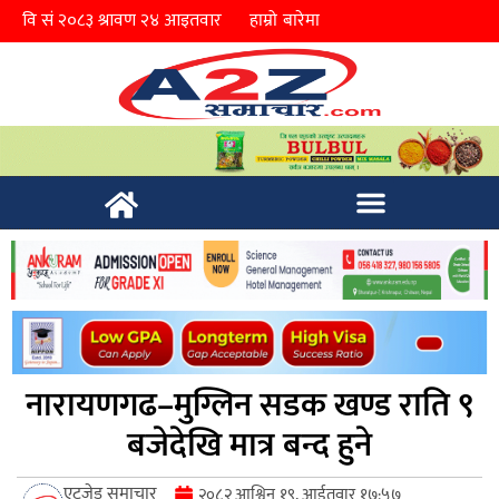
हाम्रो बारेमा
नारायणगढ–मुग्लिन सडक खण्ड राति ९
बजेदेखि मात्र बन्द हुने
एटुजेड समाचार
२०८२ आश्विन १९, आईतवार १७:५७