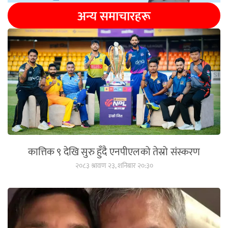
अन्य समाचारहरू
कात्तिक ९ देखि सुरु हुँदै एनपीएलको तेस्रो संस्करण
२०८३ श्रावण २३, शनिबार २०:३०