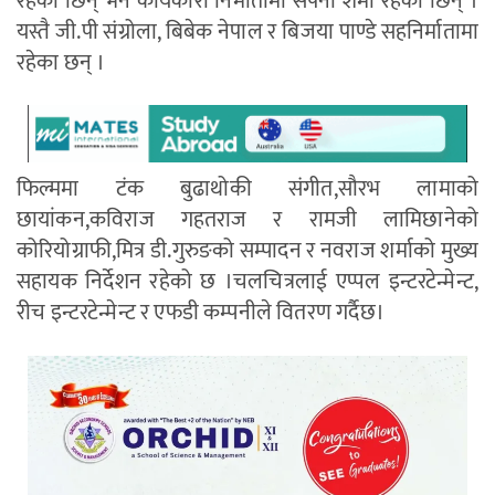
रहेकी छिन् भने कार्यकारी निर्मातामा सपना शर्मा रहेकी छिन् ।
यस्तै जी.पी संग्रोला, बिबेक नेपाल र बिजया पाण्डे सहनिर्मातामा
रहेका छन् ।
फिल्ममा टंक बुढाथोकी संगीत,सौरभ लामाको
छायांकन,कविराज गहतराज र रामजी लामिछानेको
कोरियोग्राफी,मित्र डी.गुरुङको सम्पादन र नवराज शर्माको मुख्य
सहायक निर्देशन रहेको छ ।चलचित्रलाई एप्पल इन्टरटेन्मेन्ट,
रीच इन्टरटेन्मेन्ट र एफडी कम्पनीले वितरण गर्दैछ।