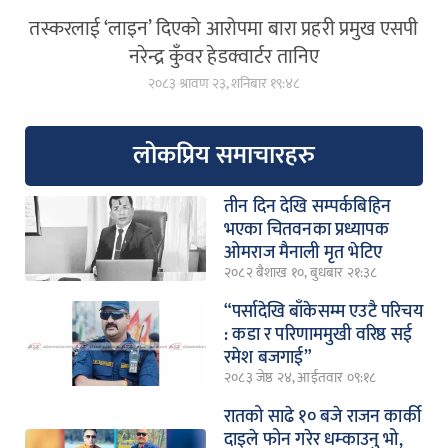
तस्करलाई ‘लाइन’ दिएको आरोपमा बारा प्रहरी प्रमुख एसपी
नरेन्द्र कुँवर हेडक्वार्टर तानिए
२०८३ श्रावण २३, शनिबार १९:४८
लोकप्रिय समाचारहरु
तीन दिन देखि सम्पर्कबिहिन
भएका चितवनका प्रध्यापक
ओमराज मैनाली मृत भेटिए
२०८२ बैशाख १०, बुधबार २१:३८
“पर्सादेखि बाँकेसम्म एउटै परिचय
: कडा र परिणाममुखी वरिष्ठ सई
रमेश बजगाई”
२०८३ जेष्ठ २४, आईतवार ०९:१८
रातको साढे १० बजे राजन कार्की
दाइले फोन गरेर धम्काउनु भो,