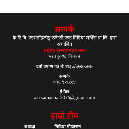
सम्पर्क
के टि.बि. एडभर्टाइजीङ्ग एजेन्सी एण्ड मिडिया सर्भिस प्रा.लि. द्वारा
संचालित
एटुजेड समाचार डट कम
भरतपुर-१०, चितवन
दर्ता प्रमाण पत्र नंः
१९३०/०७६-०७७
सम्पर्क
०५६-५२८८१४
ई-मेल
a2zsamachar2075@gmail.com
हाम्रो टीम
अध्यक्ष
मिडिया प्रोडक्सन