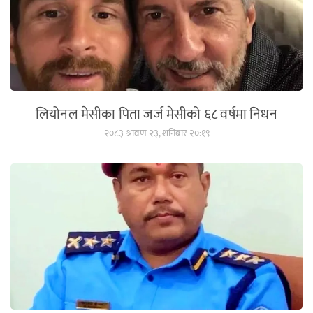
लियोनल मेसीका पिता जर्ज मेसीको ६८ वर्षमा निधन
२०८३ श्रावण २३, शनिबार २०:१९