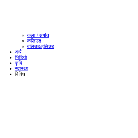
कला / संगीत​
कलिउड
बलिउड/हलिउड
अर्थ
भिडियो
कृषि
स्वास्थ्य
विविध