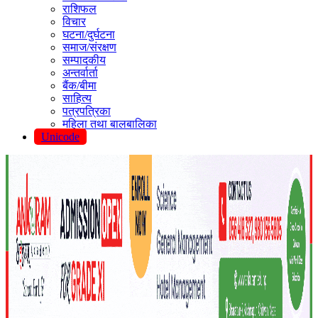
राशिफल
विचार
घटना/दुर्घटना
समाज/संरक्षण
सम्पादकीय
अन्तर्वार्ता
बैंक/बीमा
साहित्य
पत्रपत्रिका
महिला तथा बालबालिका
Unicode