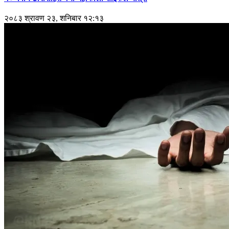
२०८३ श्रावण २३, शनिबार १२:१३