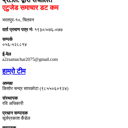
एटुजेड समाचार डट कम
भरतपुर-१०, चितवन
दर्ता प्रमाण पत्र नंः
१९३०/०७६-०७७
सम्पर्क
०५६-५२८८१४
ई-मेल
a2zsamachar2075@gmail.com
हाम्रो टीम
अध्यक्ष
किशोर चन्द्र सापकोटा (९८५५०६०९२४)
संस्थापक
रवि अधिकारी
प्रधान सम्पादक
सूर्यप्रकाश कँडेल
सम्पादक