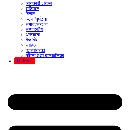
जानकारी \ टिप्स
राशिफल
विचार
घटना/दुर्घटना
समाज/संरक्षण
सम्पादकीय
अन्तर्वार्ता
बैंक/बीमा
साहित्य
पत्रपत्रिका
महिला तथा बालबालिका
Unicode