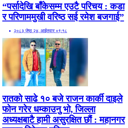
“पर्सादेखि बाँकेसम्म एउटै परिचय : कडा
र परिणाममुखी वरिष्ठ सई रमेश बजगाई”
२०८३ जेष्ठ २४, आईतवार ०९:१८
रातको साढे १० बजे राजन कार्की दाइले
फोन गरेर धम्काउनु भो, जिल्ला
अध्यक्षबाटै हामी असुरक्षित छौं : महानगर