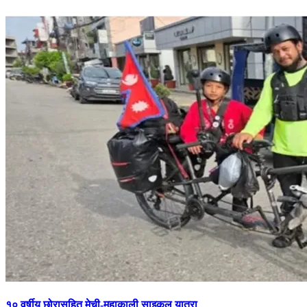
१० वर्षीय छोरासहित मेची-महाकाली साइकल यात्रा