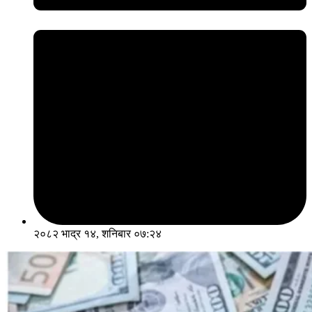
२०८२ भाद्र १४, शनिबार ०७:२४