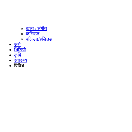
कला / संगीत​
कलिउड
बलिउड/हलिउड
अर्थ
भिडियो
कृषि
स्वास्थ्य
विविध