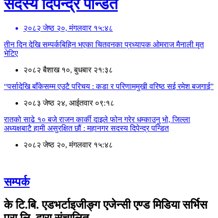
सदस्य दिपेन्द्र पन्डित
२०८२ जेष्ठ २०, मंगलवार १५:४८
तीन दिन देखि सम्पर्कबिहिन भएका चितवनका प्रध्यापक ओमराज मैनाली मृत
भेटिए
२०८२ बैशाख १०, बुधबार २१:३८
“पर्सादेखि बाँकेसम्म एउटै परिचय : कडा र परिणाममुखी वरिष्ठ सई रमेश बजगाई”
२०८३ जेष्ठ २४, आईतवार ०९:१८
रातको साढे १० बजे राजन कार्की दाइले फोन गरेर धम्काउनु भो, जिल्ला
अध्यक्षबाटै हामी असुरक्षित छौं : महानगर सदस्य दिपेन्द्र पन्डित
२०८२ जेष्ठ २०, मंगलवार १५:४८
सम्पर्क
के टि.बि. एडभर्टाइजीङ्ग एजेन्सी एण्ड मिडिया सर्भिस
प्रा.लि. द्वारा संचालित