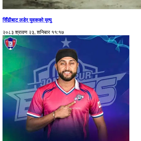
सिँढीबाट लडेर युवकको मृत्यु
२०८३ श्रावण २३, शनिबार ११:१७