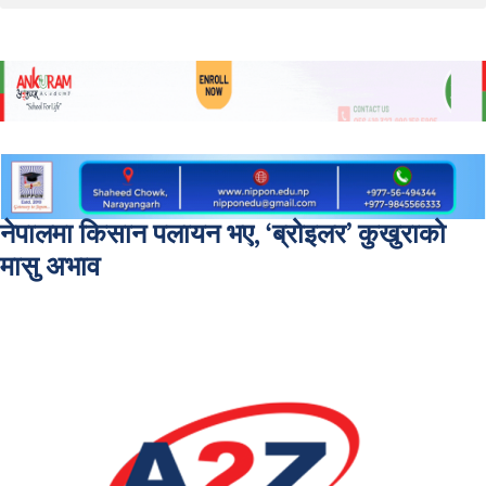
नेपालमा किसान पलायन भए, ‘ब्रोइलर’ कुखुराको
मासु अभाव