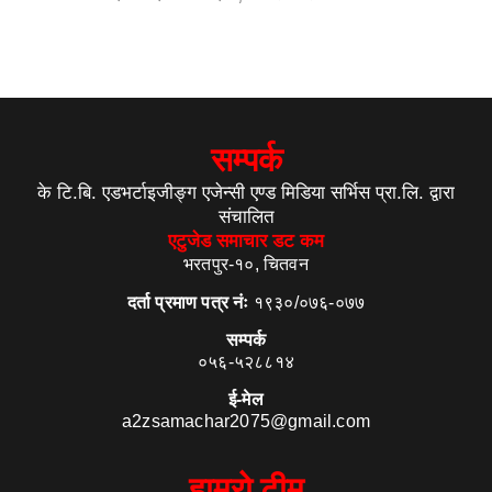
सम्पर्क
के टि.बि. एडभर्टाइजीङ्ग एजेन्सी एण्ड मिडिया सर्भिस प्रा.लि. द्वारा
संचालित
एटुजेड समाचार डट कम
भरतपुर-१०, चितवन
दर्ता प्रमाण पत्र नंः
१९३०/०७६-०७७
सम्पर्क
०५६-५२८८१४
ई-मेल
a2zsamachar2075@gmail.com
हाम्रो टीम