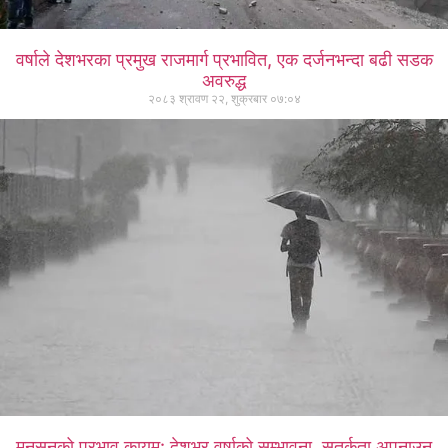
वर्षाले देशभरका प्रमुख राजमार्ग प्रभावित, एक दर्जनभन्दा बढी सडक
अवरुद्ध
२०८३ श्रावण २२, शुक्रबार ०७:०४
मनसुनको प्रभाव कायम: देशभर वर्षाको सम्भावना, सतर्कता अपनाउन