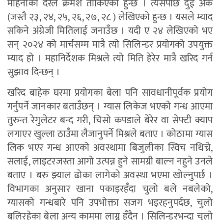
महिनाका दरले क्रमश तोकिएको हुन्छ । त्यसपछि दुई अंक
(जस्तै २३, २४, २५, २६, २७, २८ ) लेखिएको हुन्छ । यसले म्याद
सकिने अंग्रेजी मितिलाई जनाउँछ । यदी ए २४ लेखिएको भए
सन् २०२४ को मार्चसम्म मात्रै त्यो सिलिन्डर प्रयोगको उपयुक्त
म्याद हो । महानिर्देशक मिश्रले त्यो मिति हेरेर मात्रै खरिद गर्न
सुझाव दिन्छन् ।
खरिद बाहेक घरमा प्रयोगका बेला पनि सावधानीपूर्वक प्रयोग
गर्नुपर्ने जानकार बताउँछन् । ग्यास लिकेज भएको गन्ध आएमा
तुरुन्त रेगुलेटर बन्द गरी, चिसो कपडाले बेरेर वा सेफ्टी क्याप
लगाएर खुल्ला ठाउँमा लैजानुपर्ने मिश्रले बताए । कोठामा ग्यास
लिक भएर गन्ध आएको अवस्थामा बिजुलीका स्विच नथिच्ने,
सलाई, लाइटरजस्ता आगो उत्पन्न हुने सामग्री बाल्न नहुने उनले
बताए । बरु झ्याल ढोका लागेको अवस्था भएमा खोल्नुपर्छ ।
विभागका अनुसार खाना पकाइरहँदा चुलो बले नबलेको,
ग्यासको गन्धबारे पनि उपभाेक्ता सजग भइरहनुपर्दछ, चुलो
बलिरहेका बेला अन्य काममा लाग्नु हुँदैन । सिलिन्डरभन्दा चुलाे