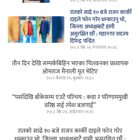
२०८३ जेष्ठ २४, आईतवार ०९:१८
रातको साढे १० बजे राजन कार्की
दाइले फोन गरेर धम्काउनु भो,
जिल्ला अध्यक्षबाटै हामी
असुरक्षित छौं : महानगर सदस्य
दिपेन्द्र पन्डित
२०८२ जेष्ठ २०, मंगलवार १५:४८
तीन दिन देखि सम्पर्कबिहिन भएका चितवनका प्रध्यापक
ओमराज मैनाली मृत भेटिए
२०८२ बैशाख १०, बुधबार २१:३८
“पर्सादेखि बाँकेसम्म एउटै परिचय : कडा र परिणाममुखी
वरिष्ठ सई रमेश बजगाई”
२०८३ जेष्ठ २४, आईतवार ०९:१८
रातको साढे १० बजे राजन कार्की दाइले फोन गरेर
धम्काउनु भो, जिल्ला अध्यक्षबाटै हामी असुरक्षित छौं :