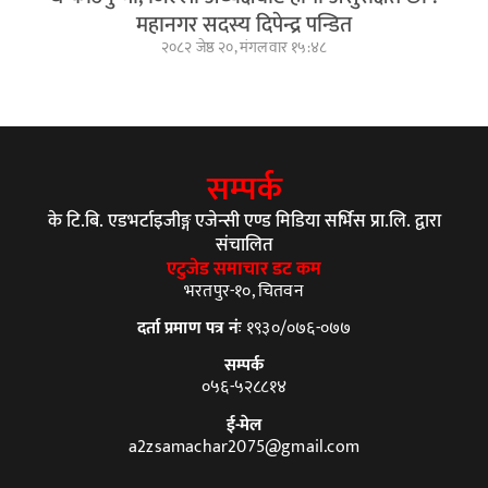
महानगर सदस्य दिपेन्द्र पन्डित
२०८२ जेष्ठ २०, मंगलवार १५:४८
सम्पर्क
के टि.बि. एडभर्टाइजीङ्ग एजेन्सी एण्ड मिडिया सर्भिस प्रा.लि. द्वारा
संचालित
एटुजेड समाचार डट कम
भरतपुर-१०, चितवन
दर्ता प्रमाण पत्र नंः
१९३०/०७६-०७७
सम्पर्क
०५६-५२८८१४
ई-मेल
a2zsamachar2075@gmail.com