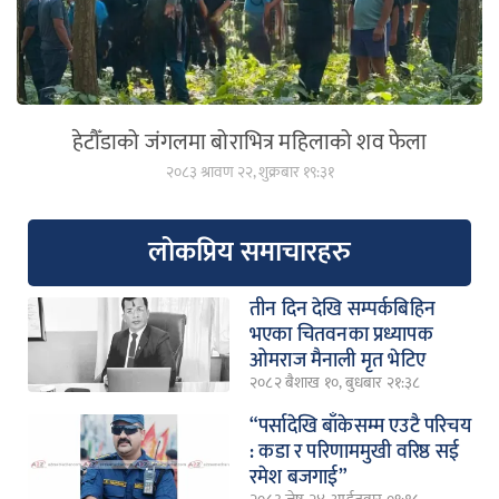
हेटौँडाको जंगलमा बोराभित्र महिलाको शव फेला
२०८३ श्रावण २२, शुक्रबार १९:३१
लोकप्रिय समाचारहरु
तीन दिन देखि सम्पर्कबिहिन
भएका चितवनका प्रध्यापक
ओमराज मैनाली मृत भेटिए
२०८२ बैशाख १०, बुधबार २१:३८
“पर्सादेखि बाँकेसम्म एउटै परिचय
: कडा र परिणाममुखी वरिष्ठ सई
रमेश बजगाई”