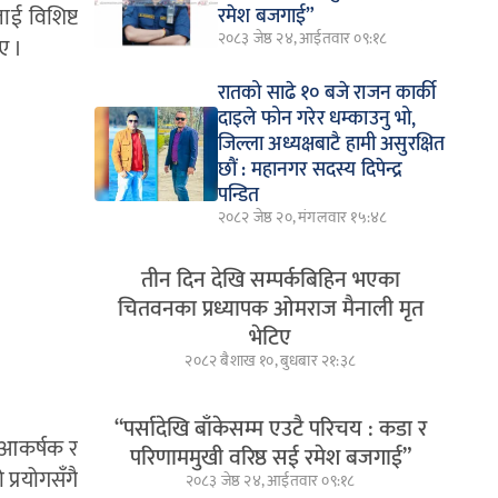
ाई विशिष्ट
रमेश बजगाई”
२०८३ जेष्ठ २४, आईतवार ०९:१८
ए ।
रातको साढे १० बजे राजन कार्की
दाइले फोन गरेर धम्काउनु भो,
जिल्ला अध्यक्षबाटै हामी असुरक्षित
छौं : महानगर सदस्य दिपेन्द्र
पन्डित
२०८२ जेष्ठ २०, मंगलवार १५:४८
तीन दिन देखि सम्पर्कबिहिन भएका
चितवनका प्रध्यापक ओमराज मैनाली मृत
भेटिए
२०८२ बैशाख १०, बुधबार २१:३८
“पर्सादेखि बाँकेसम्म एउटै परिचय : कडा र
को आकर्षक र
परिणाममुखी वरिष्ठ सई रमेश बजगाई”
 प्रयोगसँगै
२०८३ जेष्ठ २४, आईतवार ०९:१८