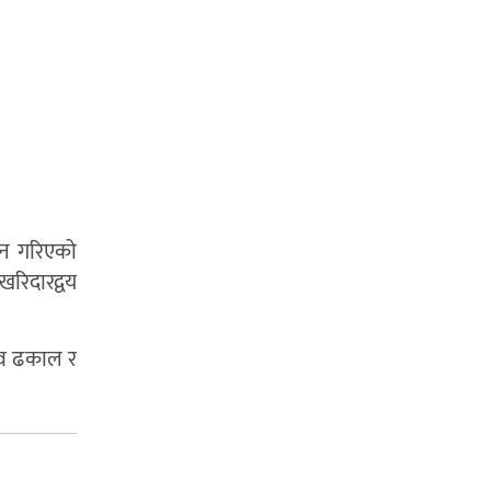
दान गरिएको
खरिदारद्वय
शिव ढकाल र