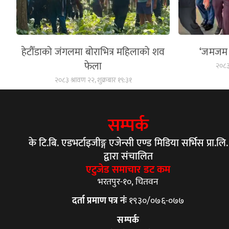
हेटौँडाको जंगलमा बोराभित्र महिलाको शव
‘जमजम द
फेला
२०८३ 
२०८३ श्रावण २२, शुक्रबार १९:३१
सम्पर्क
के टि.बि. एडभर्टाइजीङ्ग एजेन्सी एण्ड मिडिया सर्भिस प्रा.लि.
द्वारा संचालित
एटुजेड समाचार डट कम
भरतपुर-१०, चितवन
दर्ता प्रमाण पत्र नंः
१९३०/०७६-०७७
सम्पर्क