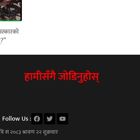
े सरकारको
्?”
हामीसँगै जोडिनुहोस्
Follow Us :