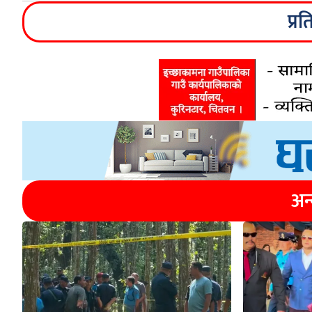
प्रत
अन