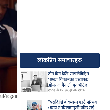
लोकप्रिय समाचारहरु
तीन दिन देखि सम्पर्कबिहिन
भएका चितवनका प्रध्यापक
ओमराज मैनाली मृत भेटिए
२०८२ बैशाख १०, बुधबार २१:३८
प्रतिबद्धता
“पर्सादेखि बाँकेसम्म एउटै परिचय
: कडा र परिणाममुखी वरिष्ठ सई